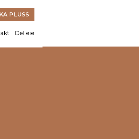
A PLUSS
akt
Del eie